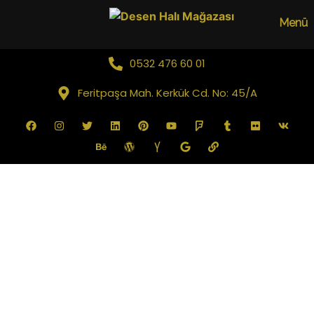
Menü
0532 476 60 01
Feritpaşa Mah. Kerkük Cd. No: 45/A